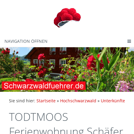
NAVIGATION ÖFFNEN
Sie sind hier:
Startseite
»
Hochschwarzwald
»
Unterkünfte
TODTMOOS
Ferienwohnung Schäfer