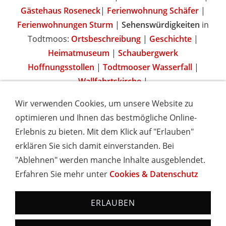
Gästehaus Roseneck
|
Ferienwohnung Schäfer
|
Ferienwohnungen Sturm
|
Sehenswürdigkeiten
in
Todtmoos:
Ortsbeschreibung
|
Geschichte
|
Heimatmuseum
|
Schaubergwerk
Hoffnungsstollen
|
Todtmooser Wasserfall
|
Wallfahrtskirche
|
Wir verwenden Cookies, um unsere Website zu
optimieren und Ihnen das bestmögliche Online-
Erlebnis zu bieten. Mit dem Klick auf "Erlauben"
IMPRESSUM
COOKIES & DATENSCHUTZ
AGB
TOURISMUSHELD
WISSENSWERT
NEWSLETTER
erklären Sie sich damit einverstanden. Bei
INSERIEREN
"Ablehnen" werden manche Inhalte ausgeblendet.
Erfahren Sie mehr unter
Cookies & Datenschutz
Hotels und Ferienwohnungen im Schwarzwald - Urlaub in
Baden-Württemberg
ERLAUBEN