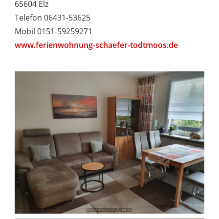
65604 Elz
Telefon 06431-53625
Mobil 0151-59259271
www.ferienwohnung-schaefer-todtmoos.de