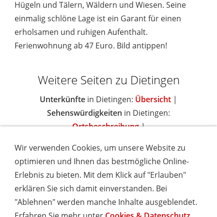
Hügeln und Tälern, Wäldern und Wiesen. Seine
einmalig schlöne Lage ist ein Garant für einen
erholsamen und ruhigen Aufenthalt.
Ferienwohnung ab 47 Euro. Bild antippen!
Weitere Seiten zu Dietingen
Unterkünfte
in Dietingen:
Übersicht
|
Sehenswürdigkeiten
in Dietingen:
Ortsbeschreibung
|
Wir verwenden Cookies, um unsere Website zu
optimieren und Ihnen das bestmögliche Online-
Erlebnis zu bieten. Mit dem Klick auf "Erlauben"
IMPRESSUM
COOKIES & DATENSCHUTZ
AGB
TOURISMUSHELD
WISSENSWERT
NEWSLETTER
erklären Sie sich damit einverstanden. Bei
INSERIEREN
"Ablehnen" werden manche Inhalte ausgeblendet.
Erfahren Sie mehr unter
Cookies & Datenschutz