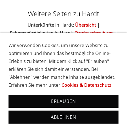
Weitere Seiten zu Hardt
Unterkünfte
in Hardt:
Übersicht
|
Sehenswürdigkeiten
in Hardt:
Ortsbeschreibung
|
Wir verwenden Cookies, um unsere Website zu
optimieren und Ihnen das bestmögliche Online-
Erlebnis zu bieten. Mit dem Klick auf "Erlauben"
IMPRESSUM
COOKIES & DATENSCHUTZ
AGB
TOURISMUSHELD
WISSENSWERT
NEWSLETTER
erklären Sie sich damit einverstanden. Bei
INSERIEREN
"Ablehnen" werden manche Inhalte ausgeblendet.
Erfahren Sie mehr unter
Cookies & Datenschutz
Hotels und Ferienwohnungen im Schwarzwald - Urlaub in
Baden-Württemberg
ERLAUBEN
ABLEHNEN