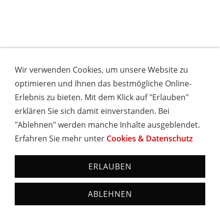
Wir verwenden Cookies, um unsere Website zu
optimieren und Ihnen das bestmögliche Online-
Ausflugstipps in Rust
Erlebnis zu bieten. Mit dem Klick auf "Erlauben"
Pfarrkirche “St. Petri in Ketten”.
Die Katholische
erklären Sie sich damit einverstanden. Bei
Pfarrkirche Petri in Ketten (St. Peter in den Ketten)
"Ablehnen" werden manche Inhalte ausgeblendet.
ist die einzige Pfarrkirche in Rust. Sie ist als eine der
Erfahren Sie mehr unter
Cookies & Datenschutz
wenigen Kirchen im Umkreis dem Fischerpatron
Petrus geweiht. Sehenswert ist der große
ERLAUBEN
Chorraum und die Bemalung. Hörenswert ist die
trockene Akustik. Das Pfarrhaus befindet sich in
ABLEHNEN
unmittelbarer Nähe. 1728 wurde das Langhaus der
Kirche erbaut, 1731 folgt der Turm und Chor nach