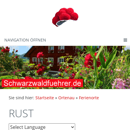
NAVIGATION ÖFFNEN
Sie sind hier:
Startseite
»
Ortenau
»
Ferienorte
RUST