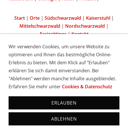
Start
|
Orte
|
Südschwarzwald
|
Kaiserstuhl
|
Mittelschwarzwald
|
Nordschwarzwald
|
Freizeittipps
|
Kontakt
Wir verwenden Cookies, um unsere Website zu
optimieren und Ihnen das bestmögliche Online-
Erlebnis zu bieten. Mit dem Klick auf "Erlauben"
IMPRESSUM
COOKIES & DATENSCHUTZ
AGB
TOURISMUSHELD
WISSENSWERT
NEWSLETTER
erklären Sie sich damit einverstanden. Bei
INSERIEREN
"Ablehnen" werden manche Inhalte ausgeblendet.
Erfahren Sie mehr unter
Cookies & Datenschutz
Hotels und Ferienwohnungen im Schwarzwald - Urlaub in
Baden-Württemberg
ERLAUBEN
ABLEHNEN