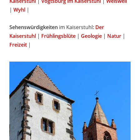
Kaiserstuhl
|
Vogtsburg im Kaiserstuhl
|
Weisweil
|
Wyhl
|
Sehenswürdigkeiten
im Kaiserstuhl
:
Der
Kaiserstuhl
|
Frühlingsblüte
|
Geologie
|
Natur
|
Freizeit
|